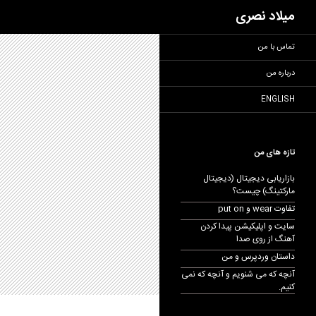
جست‌وجو
میلاد نصری
فتن
تماس با من
ه
وشته‌ها
درباره من
ENGLISH
تازه های من
بازاریابی دیجیتال (دیجیتال
مارکتینگ) چیست؟
تفاوت wear و put on
سایت و اپلیکیشن پیدا کردن
آهنگ از روی صدا
داستان وردپرس و من
آنچه که می شنویم و آنچه که نمی
کنیم.