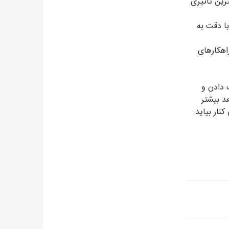
رین تاثیری
ا دقت به
راهکارهای
 دادن و
د بیشتر
نار بیاید.