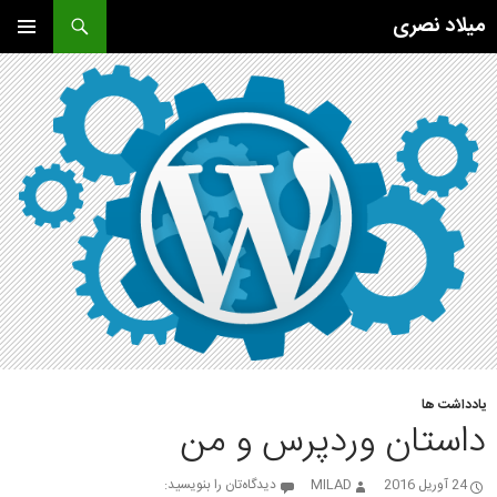
فتن
جست‌وجو
میلاد نصری
ه
وشته‌ها
فهرست
اصلی
یادداشت ها
داستان وردپرس و من
24 آوریل 2016
MILAD
دیدگاه‌تان را بنویسید: